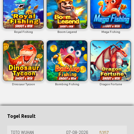
Royal Fishing
Boom Legend
Mega Fishing
Dinosaur Tycoon
Bombing Fishing
Dragon Fortune
Togel Result
TOTO WUHAN
07-08-2026
5357