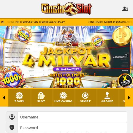
NLINE TERBESAR DAN TERPERCAYA SE ASIA!!
CINCINSLOT MITRA PERMAINAN ONLINE TER
TOGEL
SLOT
LIVE CASINO
SPORT
ARCADE
SABU